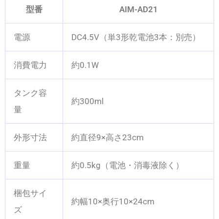
型番
AIM-AD21
電源
DC4.5V（単3形乾電池3本：別売）
消費電力
約0.1W
タンク容
約300ml
量
外形寸法
約直径9×高さ23cm
重量
約0.5kg（電池・消毒液除く）
梱包サイ
約幅10×奥行10×24cm
ズ