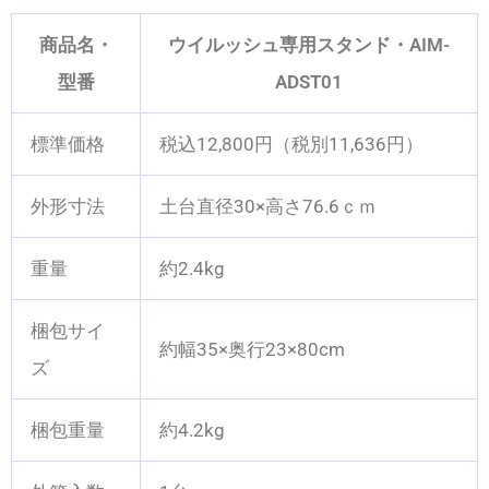
商品名・
ウイルッシュ専用スタンド・AIM-
型番
ADST01
標準価格
税込12,800円（税別11,636円）
外形寸法
土台直径30×高さ76.6ｃｍ
重量
約2.4kg
梱包サイ
約幅35×奥行23×80cm
ズ
梱包重量
約4.2kg